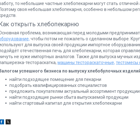
работу, то небольшие частные хлебопекарни могут стать отличной
Поэтому своя небольшая хлебопекарня, особенно в небольшом ре
средств.
Как открыть хлебопекарню
Основная проблема, возникающая перед молодыми предпринимат
оборудование,
чтобы потом не пожалеть о сделанном выборе. Кру
используют для выпуска своей продукции импортное оборудовани
подойдёт отечественная печь для хлебопекарни, которая справляе
ничуть не хуже импортных аналогов. Также для выпуска мучных из
лапшерезка-тестораскатка,
машины тестораскаточные,
тестомесы
Залогом успешного бизнеса по выпуску хлебобулочных изделий
найти подходящее помещение для пекарни
подобрать квалифицированных специалистов
предложить покупателям актуальный ассортимент продукции
найти подходящие рынки сбыта выпускаемой продукции
найти стартовый капитал для открытия хлебопекарни