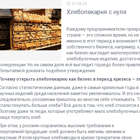
27.08.20
Хлебопекарня с нуля
Каждому предпринимателю прекрас
стране — это сложное время, но не
именно в этот период и возникает
собственного бизнеса, например, 
как бизнес выглядит малоперспек
хлебобулочные изделия, достаточн
конкуренции. Но на самом деле всё выглядит гораздо более привл
Попытаемся доказать подобное утверждение.
Почему открыть хлебопекарню как бизнес в период кризиса — 
Согласно статистическим данным, даже в самые кризисные годы в 
мучных изделий среди населения заметно увеличивалось. И это нес
следовательно, россиянам пришлось во многом себе отказывать. Т
стали покупать больше хлеба? Всё дело в том, что хлеб относится
Поэтому даже те люди, которые употребляют мало хлебобулочных и
чаще покупать хлеб.
При этом, у россиян сохранились высокие требования к
покупаемой продукции: хлеб должен быть мягким, свежим и
вкусным. И если крупные хлебзаводы в кризис прекратили свою