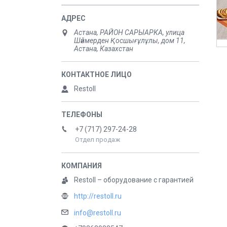
Астана, РАЙОН САРЫАРКА, улица
Шәймерден Қосшығұлұлы, дом 11,
Астана, Казахстан
Restoll
+7 (717) 297-24-28
Отдел продаж
Restoll – оборудование с гарантией
http://restoll.ru
info@restoll.ru