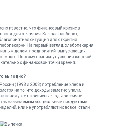
но известно, что финансовый кризис в
 повод для отчаяния. Как раз наоборот,
 благоприятная ситуация для открытия
хлебопекарни. На первый взгляд, хлебопекарня
тивным делом: предприятий, выпускающих
о много. Поэтому возникнут условия жёсткой
екательно с финансовой точки зрения.
это выгодно?
России (1998 и 2008) потребление хлеба и
мотря на то, что доходы заметно упали,
ак почему же в кризисные годы россияне
 к так называемым «социальным продуктам».
зделий, или не употребляют их вовсе, стали