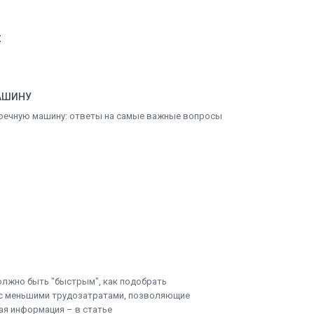
и
АШИНУ
оечную машину: ответы на самые важные вопросы
олжно быть "быстрым", как подобрать
 с меньшими трудозатратами, позволяющие
ая информация – в статье