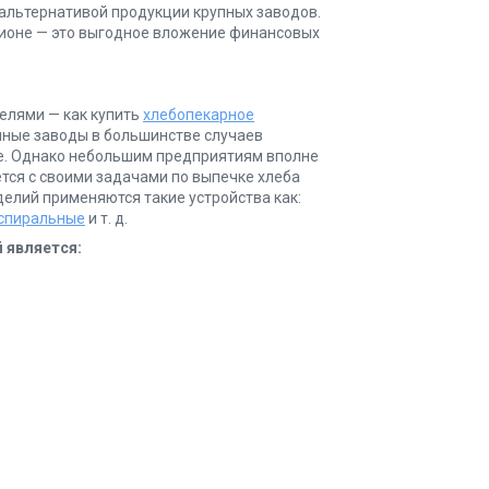
 альтернативой продукции крупных заводов.
гионе — это выгодное вложение финансовых
елями — как купить
хлебопекарное
пные заводы в большинстве случаев
е. Однако небольшим предприятиям вполне
тся с своими задачами по выпечке хлеба
делий применяются такие устройства как:
 спиральные
и т. д.
 является: