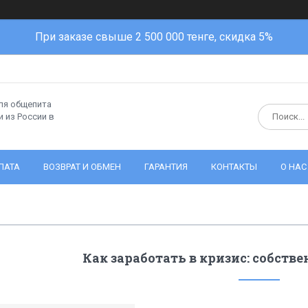
При заказе свыше 2 500 000 тенге, скидка 5%
ля общепита
 из России в
ЛАТА
ВОЗВРАТ И ОБМЕН
ГАРАНТИЯ
КОНТАКТЫ
О НАС
Как заработать в кризис: собств