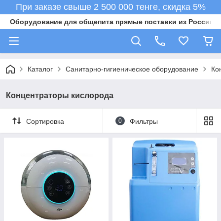
При заказе свыше 2 500 000 тенге, скидка 5%
Оборудование для общепита прямые поставки из России в 
Каталог
Санитарно-гигиеническое оборудование
Ко
Концентраторы кислорода
Сортировка
0
Фильтры