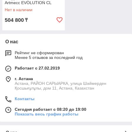
Artmecc EVOLUTION CL
В каталоге представлены стирально-
Нет в наличии
сушильные машины из высокопрочных
материалов, они оснащены надежными
504 800
₸
механизмами. Также у нас вы найдете
гладильные катки, упаковщики белья и
многие другие установки.
О нас
Рейтинг не сформирован
Менее 5 отзывов за последний год
ЧТО МЫ ПРЕДЛАГАЕМ ПОКУПАТЕЛЯМ?
Работает с 27.02.2019
г. Астана
Астана, РАЙОН САРЫАРКА, улица Шәймерден
Қосшығұлұлы, дом 11, Астана, Казахстан
Контакты
Сегодня работает с 08:20 до 19:00
Показать весь график работы
Выбор