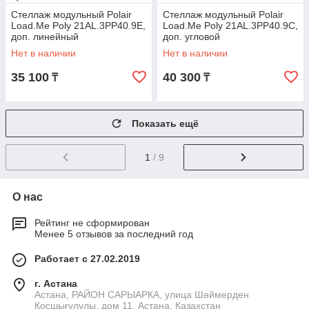
Стеллаж модульный Polair
Стеллаж модульный Polair
Load.Me Poly 21AL.3PP40.9Е,
Load.Me Poly 21AL.3PP40.9C,
доп. линейный
доп. угловой
Нет в наличии
Нет в наличии
35 100
40 300
₸
₸
Показать ещё
1
/ 9
О нас
Рейтинг не сформирован
Менее 5 отзывов за последний год
Работает с 27.02.2019
г. Астана
Астана, РАЙОН САРЫАРКА, улица Шәймерден
Қосшығұлұлы, дом 11, Астана, Казахстан