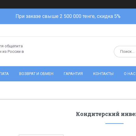
При заказе свыше 2 500 000 тенге, скидка 5%
ля общепита
 из России в
ЛАТА
ВОЗВРАТ И ОБМЕН
ГАРАНТИЯ
КОНТАКТЫ
О НАС
Кондитерский инве