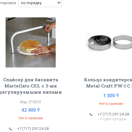
Слайсер для бисквита
Кольцо кондитерс
Martellato CS3, с 3-мя
Metal Craft PW-I C 
регулируемыми пилами
1 300 ₸
215212
Нет в наличии
42 400 ₸
+7 (717) 297-24-28
Нет в наличии
Отдел продаж
+7 (717) 297-24-28