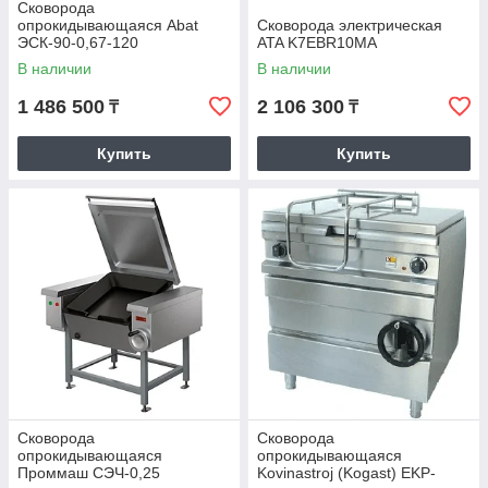
Сковорода
опрокидывающаяся Abat
Сковорода электрическая
ЭСК-90-0,67-120
ATA K7EBR10MA
(21000001614)
В наличии
В наличии
1 486 500
2 106 300
₸
₸
Купить
Купить
Сковорода
Сковорода
опрокидывающаяся
опрокидывающаяся
Проммаш СЭЧ-0,25
Kovinastroj (Kogast) EKP-