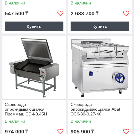
T7/60
В наличии
В наличии
547 500
2 633 700
₸
₸
Купить
Купить
Сковорода
Сковорода
опрокидывающаяся
опрокидывающаяся Abat
Проммаш СЭЧ-0,45Н
ЭСК-80-0,27-40
(21000001591)
В наличии
В наличии
974 000
905 900
₸
₸