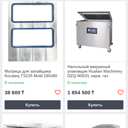
Напольный вакуумный
Матрица для запайщика
упаковщик Hualian Machinery
Kocateq TS225 Mold 180x80
DZQ-900/2L нерж, газ
В наличии
В наличии
38 600
1 854 500
₸
₸
Купить
Купить