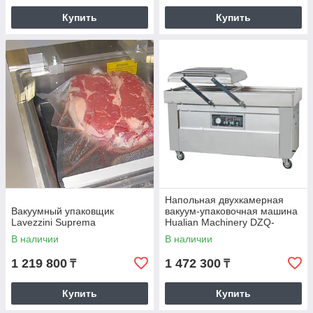
Купить
Купить
Напольная двухкамерная
Вакуумный упаковщик
вакуум-упаковочная машина
Lavezzini Suprema
Hualian Machinery DZQ-
600/2SB SS нерж
В наличии
В наличии
1 219 800
1 472 300
₸
₸
Купить
Купить