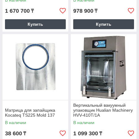
В наличии
В наличии
1 670 700
978 900
₸
₸
Купить
Купить
Вертикальный вакуумный
Матрица для запайщика
упаковщик Hualian Machinery
Kocateq TS225 Mold 137
HVV-410T/1A
В наличии
В наличии
38 600
1 099 300
₸
₸