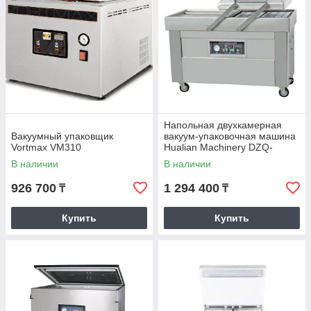
Напольная двухкамерная
Вакуумный упаковщик
вакуум-упаковочная машина
Vortmax VM310
Hualian Machinery DZQ-
500/2SB SS нерж
В наличии
В наличии
926 700
1 294 400
₸
₸
Купить
Купить