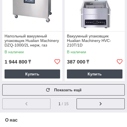
Напольный вакуумный
Вакуумный упаковщик
упаковщик Hualian Machinery
Hualian Machinery HVC-
DZQ-1000/2L нерж, газ
210T/1D
В наличии
В наличии
1 944 800
387 000
₸
₸
Купить
Купить
Показать ещё
1
/ 15
О нас