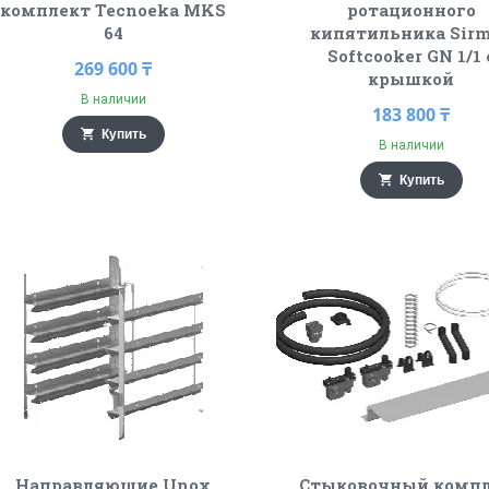
комплект Tecnoeka MKS
ротационного
64
кипятильника Sir
Softcooker GN 1/1 
269 600 ₸
крышкой
В наличии
183 800 ₸
Купить
В наличии
Купить
Направляющие Unox
Стыковочный комп