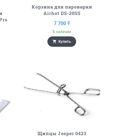
Корзина для пароварки
я
Airhot DS-20SS
Pro
7 700 ₸
В наличии
Купить
Щипцы Josper 0423