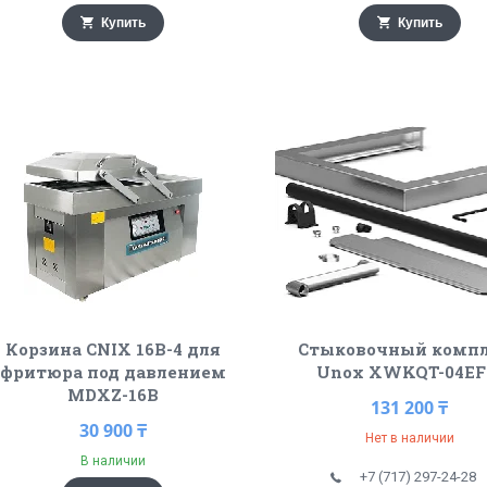
Купить
Купить
Корзина CNIX 16B-4 для
Стыковочный комп
фритюра под давлением
Unox XWKQT-04EF
MDXZ-16B
131 200 ₸
30 900 ₸
Нет в наличии
В наличии
+7 (717) 297-24-28