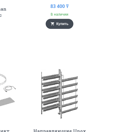
83 400 ₸
man
с
В наличии
Купить
лект
Направляющие Unox