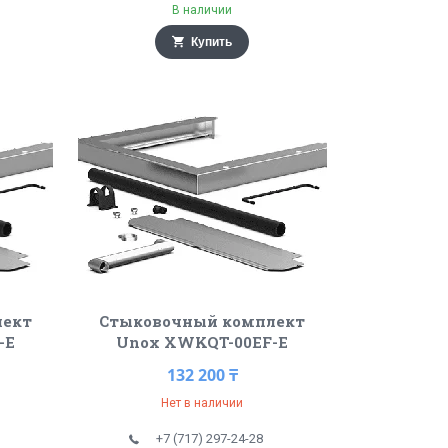
В наличии
Купить
лект
Стыковочный комплект
-E
Unox XWKQT-00EF-E
132 200 ₸
Нет в наличии
+7 (717) 297-24-28