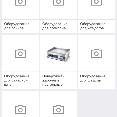
востребовано на рынке
Мы сотрудничаем с лучшими
производителями, которые предлагают
профессиональное оборудование для фаст-
фуда. Такие агрегаты просты в использовании
Оборудование
Оборудование
Оборудование
для блинов
для попкорна
для хот-догов
и уходе, он выдерживают непрерывную
работу и редко ломаются.
ЧТО МЫ МОЖЕМ ПРЕДЛОЖИТЬ:
Оборудование
Поверхности
Оборудование
для сахарной
жарочные
для шаурмы
ваты
настольные
Профессионализм
У нас работают сотрудники с большим