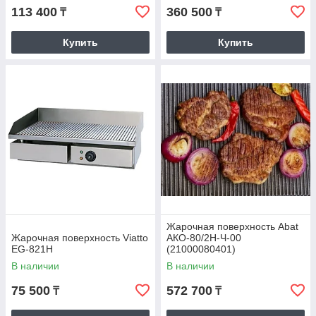
113 400
360 500
₸
₸
КУПИТЬ ОБОРУДОВАНИЕ ДЛЯ ФАСТ-ФУДА С
Купить
Купить
ДОСТАВКОЙ ПО КАЗАХСТАНУ
Мы можем комплексно подойти к
оснащению вашего заведения
Если вы специализируетесь на фаст-фуде, мы
подберем все необходимое для вашего заведения. У
нас есть аппарат для приготовления сахарной ваты,
который может подойти для уличной торговли, а также
множество других устройств.
Доставка и оплата
Жарочная поверхность Abat
Жарочная поверхность Viatto
АКО-80/2Н-Ч-00
EG-821H
(21000080401)
В наличии
В наличии
75 500
572 700
₸
₸