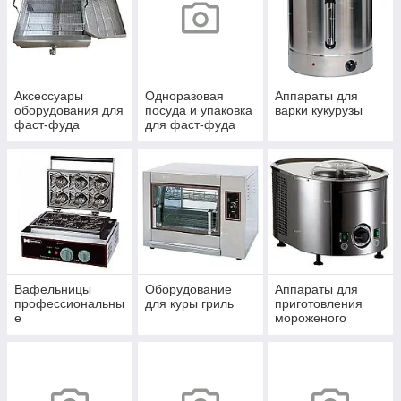
привлекательной цене
В наличии всегда есть аппарат для
кукурузы, ножи для шаурмы,
Аксессуары
Одноразовая
Аппараты для
оборудование для бистро. При
оборудования для
посуда и упаковка
варки кукурузы
фаст-фуда
для фаст-фуда
необходимости мы проконсультируем
вас по вопросам выбора оборудования и
оперативно оформим ваш заказ.
Приобретая у нас аппарат для
попкорна, а также для приготовления
блинов, корн догов, вы можете быть
уверены в его надежности.
Вафельницы
Оборудование
Аппараты для
профессиональны
для куры гриль
приготовления
Подробно о компании
е
мороженого
Почему наше оборудование столь