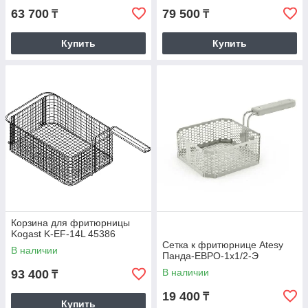
63 700
79 500
₸
₸
Купить
Купить
Бесплатная
консультация
Консультируем по всем вопросам.
Оперативность
Заявки обрабатываются в считанные минуты.
Корзина для фритюрницы
Kogast K-EF-14L 45386
Сетка к фритюрнице Atesy
В наличии
Панда-ЕВРО-1х1/2-Э
В наличии
93 400
₸
19 400
₸
Купить