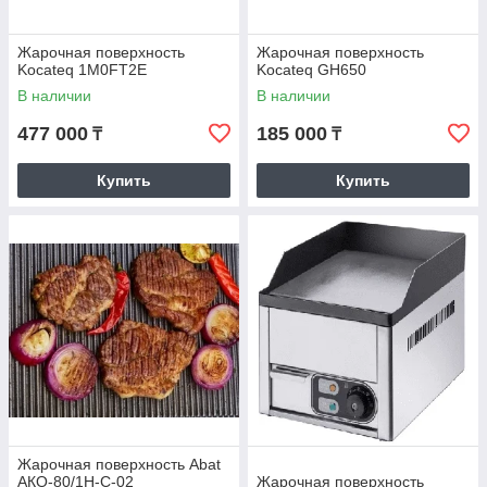
категории, это современные
модели.
Жарочная поверхность
Жарочная поверхность
Kocateq 1M0FT2E
Kocateq GH650
В наличии
В наличии
477 000
185 000
₸
₸
Купить
Купить
Доставка выбранным
способом
Мы доставляем все выбранные
товары удобным для покупателей
способом.
Жарочная поверхность Abat
АКО-80/1Н-С-02
Жарочная поверхность