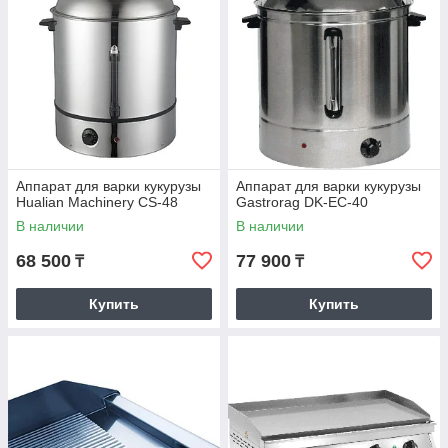
НАШИ ПЛЮСЫ:
Аппарат для варки кукурузы
Аппарат для варки кукурузы
Hualian Machinery CS-48
Gastrorag DK-EC-40
Отслеживаем новинки
В наличии
В наличии
Мы постоянно предлагаем новые
68 500
77 900
₸
₸
аппараты, которые появляются на
мировом рынке.
Купить
Купить