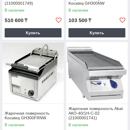
(21000001749)
Kocateq GH300NW
В наличии
В наличии
510 600
103 500
₸
₸
Купить
Купить
Оформить заказ
КАК МЫ РАБОТАЕМ?
1.
Выбор товаров.
2.
Оформление заказа.
3.
Согласование деталей.
Жарочная поверхность Abat
4.
Жарочная поверхность
АКО-40/1Н-С-02
Оплата удобным способом.
Kocateq GH300FRNW
(21000001741)
В наличии
В наличии