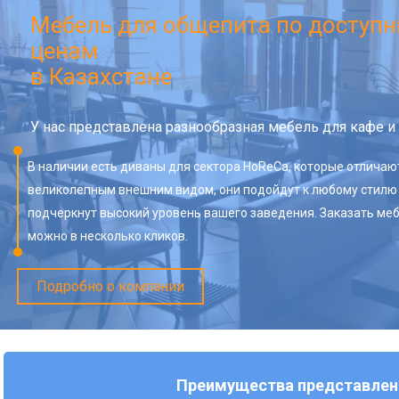
Мебель для общепита по доступ
ценам
в Казахстане
У нас представлена разнообразная мебель для кафе и
В наличии есть диваны для сектора HoReCa, которые отличаю
великолепным внешним видом, они подойдут к любому стилю
подчеркнут высокий уровень вашего заведения. Заказать меб
можно в несколько кликов.
Подробно о компании
Преимущества представлен