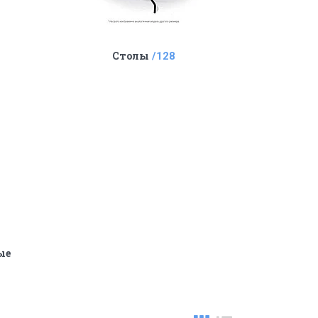
Столы
128
ые