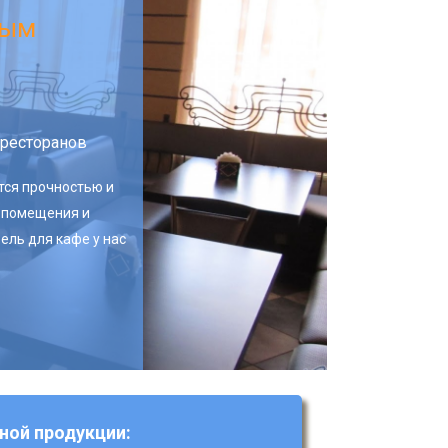
ным
 ресторанов
тся прочностью и
 помещения и
ель для кафе у нас
ной продукции: