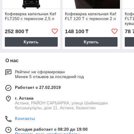
Кофеварка капельная Kef
Кофеварка капельная Kef
Кофе
FLT250 с термосом 2,5 л
FLT 120 T с термосом 2 л
FLT1
кув
252 800
148 100
78 
₸
₸
Купить
Купить
О нас
Рейтинг не сформирован
Менее 5 отзывов за последний год
Работает с 27.02.2019
г. Астана
Астана, РАЙОН САРЫАРКА, улица Шәймерден
Қосшығұлұлы, дом 11, Астана, Казахстан
Контакты
Сегодня работает с 08:20 до 19:00