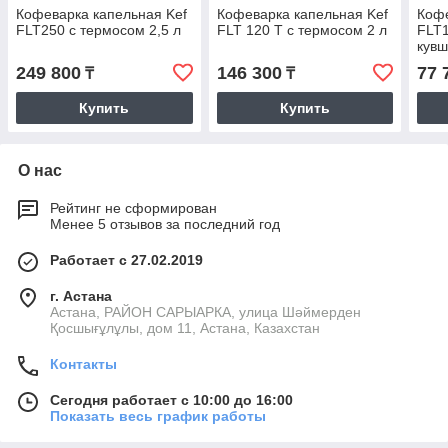
Кофеварка капельная Kef
Кофеварка капельная Kef
Кофе
FLT250 с термосом 2,5 л
FLT 120 T с термосом 2 л
FLT1
кув
249 800
146 300
77 
₸
₸
Купить
Купить
О нас
Рейтинг не сформирован
Менее 5 отзывов за последний год
Работает с 27.02.2019
г. Астана
Астана, РАЙОН САРЫАРКА, улица Шәймерден
Қосшығұлұлы, дом 11, Астана, Казахстан
Контакты
Сегодня работает с 10:00 до 16:00
Показать весь график работы