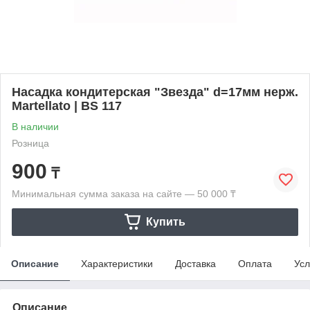
Насадка кондитерская "Звезда" d=17мм нерж.
Martellato | BS 117
В наличии
Розница
900
₸
Минимальная сумма заказа на сайте — 50 000 ₸
Купить
Описание
Характеристики
Доставка
Оплата
Усл
Описание