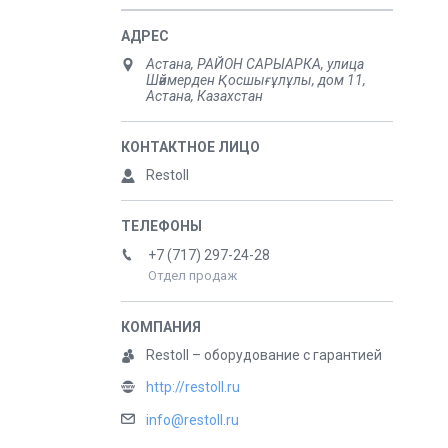
Астана, РАЙОН САРЫАРКА, улица
Шәймерден Қосшығұлұлы, дом 11,
Астана, Казахстан
Restoll
+7 (717) 297-24-28
Отдел продаж
Restoll – оборудование с гарантией
http://restoll.ru
info@restoll.ru