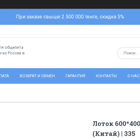
При заказе свыше 2 500 000 тенге, скидка 5%
ля общепита
 из России в
ЛАТА
ВОЗВРАТ И ОБМЕН
ГАРАНТИЯ
КОНТАКТЫ
О НАС
Лоток 600*40
(Китай) | 335