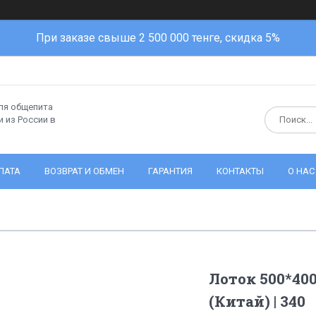
При заказе свыше 2 500 000 тенге, скидка 5%
ля общепита
 из России в
ЛАТА
ВОЗВРАТ И ОБМЕН
ГАРАНТИЯ
КОНТАКТЫ
О НАС
Лоток 500*40
(Китай) | 340