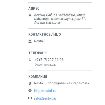
Астана, РАЙОН САРЫАРКА, улица
Шәймерден Қосшығұлұлы, дом 11,
Астана, Казахстан
Restoll
+7 (717) 297-24-28
Отдел продаж
Restoll – оборудование с гарантией
http://restoll.ru
info@restoll.ru