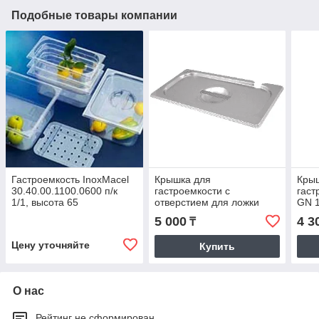
Подобные товары компании
Гастроемкость InoxMacel
Крышка для
Кры
30.40.00.1100.0600 п/к
гастроемкости с
гаст
1/1, высота 65
отверстием для ложки
GN 1
Foodatlas GN 1/1
лож
5 000
4 3
₸
Цену уточняйте
Купить
О нас
Рейтинг не сформирован