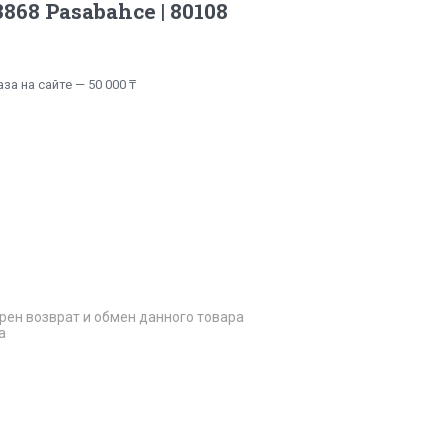
868 Pasabahce | 80108
а на сайте — 50 000 ₸
рен возврат и обмен данного товара
а