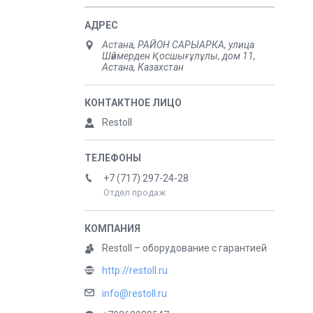
Астана, РАЙОН САРЫАРКА, улица
Шәймерден Қосшығұлұлы, дом 11,
Астана, Казахстан
Restoll
+7 (717) 297-24-28
Отдел продаж
Restoll – оборудование с гарантией
http://restoll.ru
info@restoll.ru