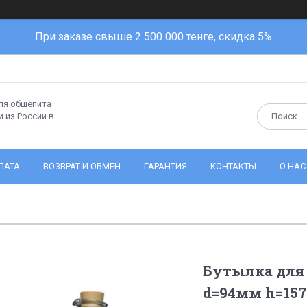
При заказе свыше 2 500 000 тенге, скидка 5%
ля общепита
 из России в
ЛАТА
ВОЗВРАТ И ОБМЕН
ГАРАНТИЯ
КОНТАКТЫ
О НАС
Бутылка для
d=94мм h=157