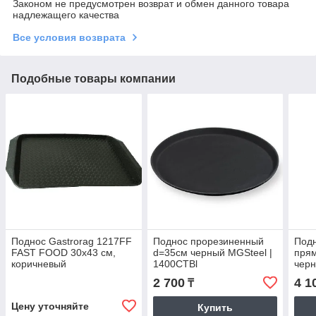
Законом не предусмотрен возврат и обмен данного товара
надлежащего качества
Все условия возврата
Подобные товары компании
Поднос Gastrorag 1217FF
Поднос прорезиненный
Под
FAST FOOD 30х43 см,
d=35см черный MGSteel |
прям
коричневый
1400CTBl
черн
141
2 700
4 1
₸
Цену уточняйте
Купить