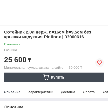
Сотейник 2,0л нерж. d=16см h=9,5см без
крышки индукция Pintinox | 33900616
В наличии
Розница
25 600
₸
Минимальная сумма заказа на сайте — 50 000 ₸
Купить
Описание
Характеристики
Доставка
Оплата
Усл
Описание