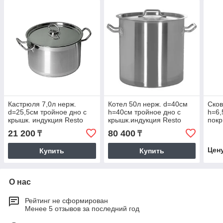
Кастрюля 7,0л нерж.
Котел 50л нерж. d=40см
Ско
d=25,5см тройное дно с
h=40см тройное дно с
h=6,
крышк. индукция Resto
крышк.индукция Resto
покр
(Китай) | 141
(Китай) | 3505
(Кит
21 200
80 400
₸
₸
Цен
Купить
Купить
О нас
Рейтинг не сформирован
Менее 5 отзывов за последний год