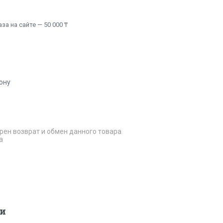
а на сайте — 50 000 ₸
ону
рен возврат и обмен данного товара
а
и