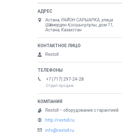
Астана, РАЙОН САРЫАРКА, улица
Шәймерден Қосшығұлұлы, дом 11,
Астана, Казахстан
Restoll
+7 (717) 297-24-28
Отдел продаж
Restoll – оборудование с гарантией
http://restoll.ru
info@restoll.ru