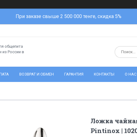
При заказе свыше 2 500 000 тенге, скидка 5%
ля общепита
 из России в
ЛАТА
ВОЗВРАТ И ОБМЕН
ГАРАНТИЯ
КОНТАКТЫ
О НАС
Ложка чайная
Pintinox | 102