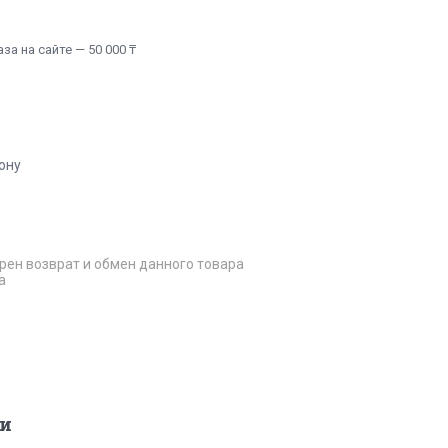
а на сайте — 50 000 ₸
ону
рен возврат и обмен данного товара
а
и