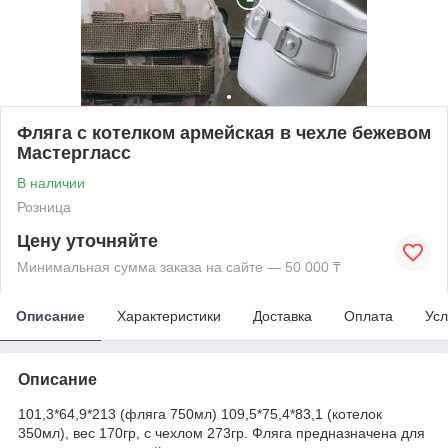
Фляга с котелком армейская в чехле бежевом
Мастергласс
В наличии
Розница
Цену уточняйте
Минимальная сумма заказа на сайте — 50 000 ₸
Описание
Характеристики
Доставка
Оплата
Усл
Описание
101,3*64,9*213 (фляга 750мл) 109,5*75,4*83,1 (котелок
350мл), вес 170гр, с чехлом 273гр. Фляга предназначена для