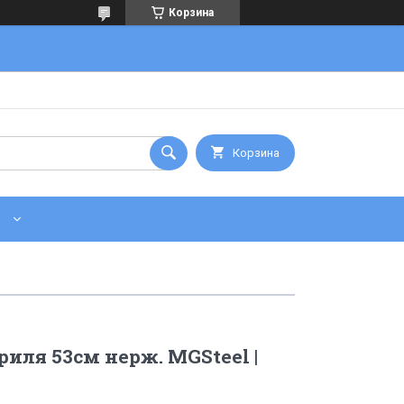
Корзина
Корзина
иля 53см нерж. MGSteel |