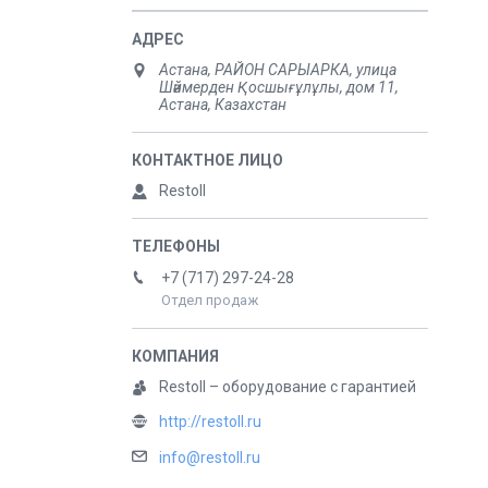
Астана, РАЙОН САРЫАРКА, улица
Шәймерден Қосшығұлұлы, дом 11,
Астана, Казахстан
Restoll
+7 (717) 297-24-28
Отдел продаж
Restoll – оборудование с гарантией
http://restoll.ru
info@restoll.ru