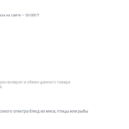
а на сайте — 50 000 ₸
рен возврат и обмен данного товара
а
окого спектра блюд из мяса, птицы или рыбы