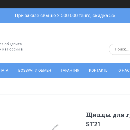
При заказе свыше 2 500 000 тенге, скидка 5%
ля общепита
 из России в
ЛАТА
ВОЗВРАТ И ОБМЕН
ГАРАНТИЯ
КОНТАКТЫ
О НАС
Щипцы для гр
ST21