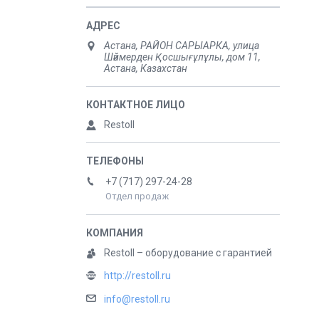
Астана, РАЙОН САРЫАРКА, улица
Шәймерден Қосшығұлұлы, дом 11,
Астана, Казахстан
Restoll
+7 (717) 297-24-28
Отдел продаж
Restoll – оборудование с гарантией
http://restoll.ru
info@restoll.ru