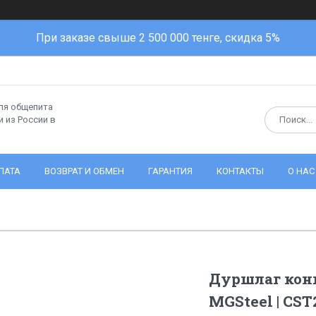
При заказе свыше 2 500 000 тенге, скидка 5%
ля общепита
 из России в
ЛАТА
ВОЗВРАТ И ОБМЕН
ГАРАНТИЯ
КОНТАКТЫ
О НАС
Дуршлаг кон
MGSteel | CST