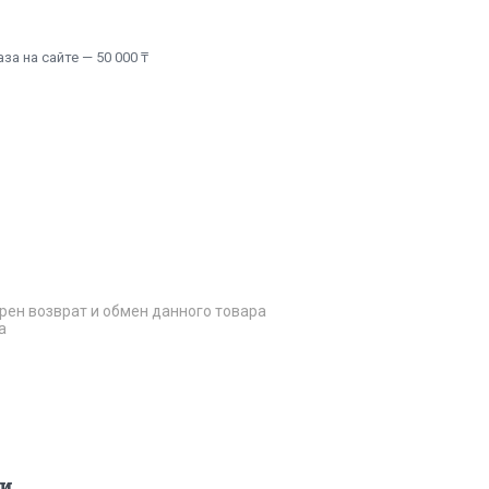
а на сайте — 50 000 ₸
рен возврат и обмен данного товара
а
и