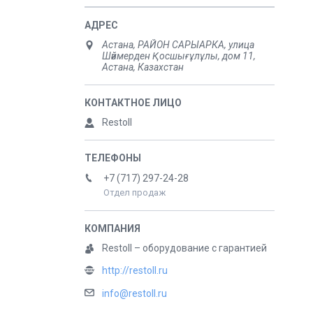
Астана, РАЙОН САРЫАРКА, улица
Шәймерден Қосшығұлұлы, дом 11,
Астана, Казахстан
Restoll
+7 (717) 297-24-28
Отдел продаж
Restoll – оборудование с гарантией
http://restoll.ru
info@restoll.ru