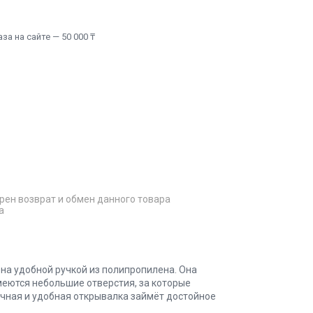
а на сайте — 50 000 ₸
рен возврат и обмен данного товара
а
на удобной ручкой из полипропилена. Она
меются небольшие отверстия, за которые
ичная и удобная открывалка займёт достойное