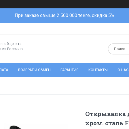
При заказе свыше 2 500 000 тенге, скидка 5%
ля общепита
 из России в
ЛАТА
ВОЗВРАТ И ОБМЕН
ГАРАНТИЯ
КОНТАКТЫ
О НАС
Открывалка 
хром. сталь F