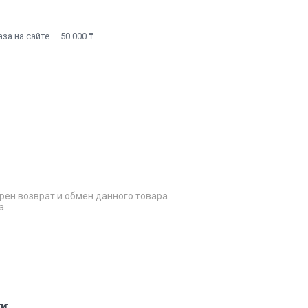
а на сайте — 50 000 ₸
рен возврат и обмен данного товара
а
и