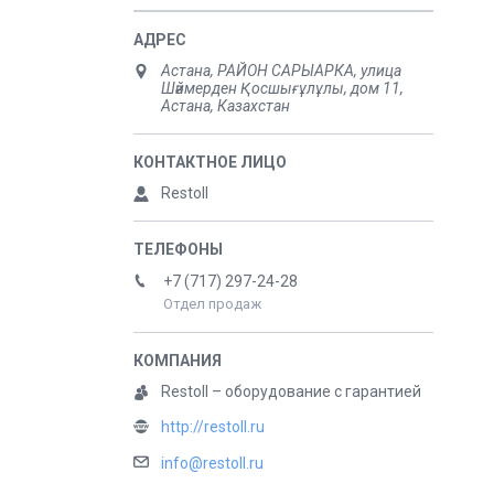
Астана, РАЙОН САРЫАРКА, улица
Шәймерден Қосшығұлұлы, дом 11,
Астана, Казахстан
Restoll
+7 (717) 297-24-28
Отдел продаж
Restoll – оборудование с гарантией
http://restoll.ru
info@restoll.ru