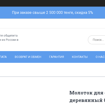
При заказе свыше 2 500 000 тенге, скидка 5%
ля общепита
 из России в
ЛАТА
ВОЗВРАТ И ОБМЕН
ГАРАНТИЯ
КОНТАКТЫ
О НАС
Молоток для
деревянный 0,