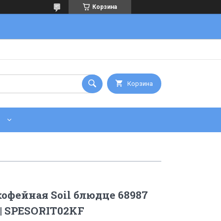
Корзина
Корзина
офейная Soil блюдце 68987
 | SPESORIT02KF