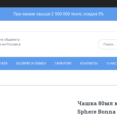
При заказе свыше 2 500 000 тенге, скидка 5%
ля общепита
 из России в
ЛАТА
ВОЗВРАТ И ОБМЕН
ГАРАНТИЯ
КОНТАКТЫ
О НАС
Чашка 80мл к
Sphere Bonna