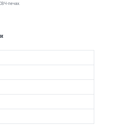
СВЧ-печах.
и