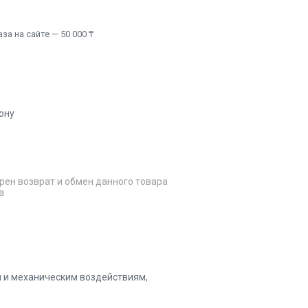
а на сайте — 50 000 ₸
ону
рен возврат и обмен данного товара
а
м и механическим воздействиям,