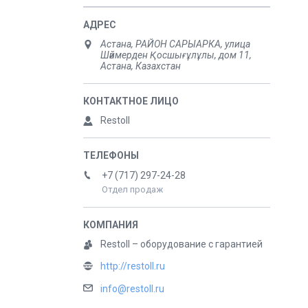
Астана, РАЙОН САРЫАРКА, улица
Шәймерден Қосшығұлұлы, дом 11,
Астана, Казахстан
Restoll
+7 (717) 297-24-28
Отдел продаж
Restoll – оборудование с гарантией
http://restoll.ru
info@restoll.ru