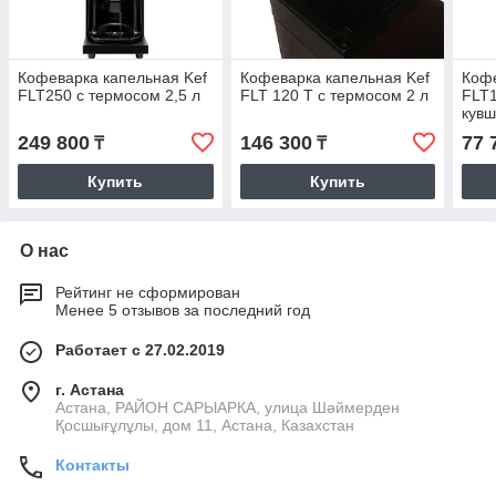
Кофеварка капельная Kef
Кофеварка капельная Kef
Кофе
FLT250 с термосом 2,5 л
FLT 120 T с термосом 2 л
FLT1
кув
249 800
146 300
77 
₸
₸
Купить
Купить
О нас
Рейтинг не сформирован
Менее 5 отзывов за последний год
Работает с 27.02.2019
г. Астана
Астана, РАЙОН САРЫАРКА, улица Шәймерден
Қосшығұлұлы, дом 11, Астана, Казахстан
Контакты