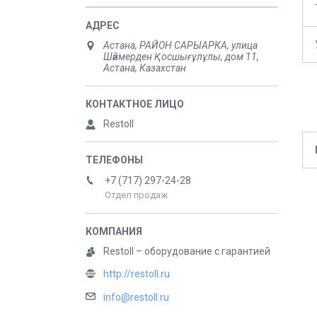
Астана, РАЙОН САРЫАРКА, улица
Шәймерден Қосшығұлұлы, дом 11,
Астана, Казахстан
Restoll
+7 (717) 297-24-28
Отдел продаж
Restoll – оборудование с гарантией
http://restoll.ru
info@restoll.ru