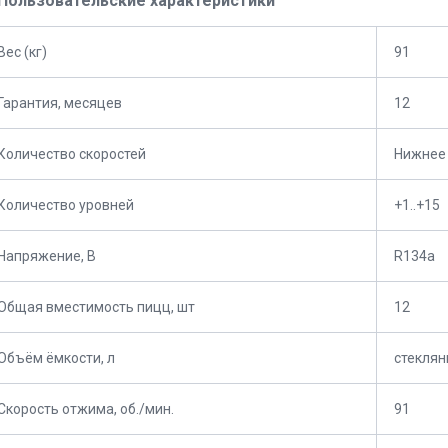
Пользовательские характеристики
Вес (кг)
91
Гарантия, месяцев
12
Количество скоростей
Нижнее
Количество уровней
+1..+15
Напряжение, В
R134a
Общая вместимость пицц, шт
12
Объём ёмкости, л
стекля
Скорость отжима, об./мин.
91