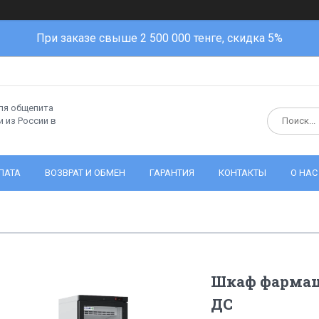
При заказе свыше 2 500 000 тенге, скидка 5%
ля общепита
 из России в
ЛАТА
ВОЗВРАТ И ОБМЕН
ГАРАНТИЯ
КОНТАКТЫ
О НАС
Шкаф фармаце
ДС