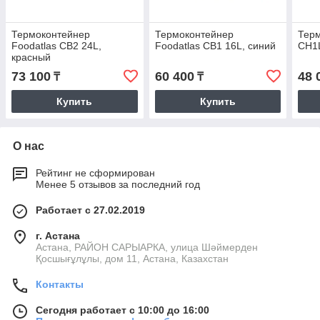
Термоконтейнер
Термоконтейнер
Терм
Foodatlas CB2 24L,
Foodatlas CB1 16L, синий
CH1
красный
73 100
60 400
48 
₸
₸
Купить
Купить
О нас
Рейтинг не сформирован
Менее 5 отзывов за последний год
Работает с 27.02.2019
г. Астана
Астана, РАЙОН САРЫАРКА, улица Шәймерден
Қосшығұлұлы, дом 11, Астана, Казахстан
Контакты
Сегодня работает с 10:00 до 16:00