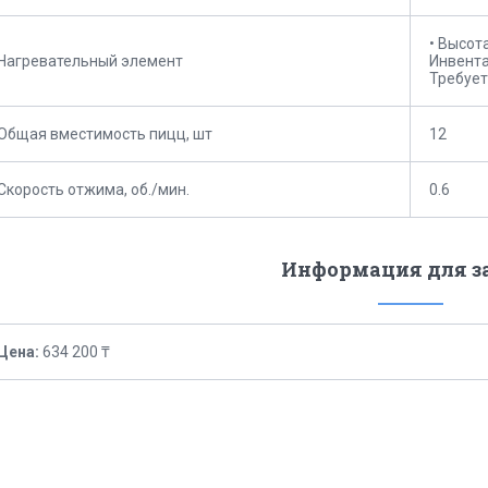
• Высота
Нагревательный элемент
Инвента
Требует
Общая вместимость пицц, шт
12
Скорость отжима, об./мин.
0.6
Информация для з
Цена:
634 200 ₸