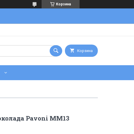
Корзина
Корзина
околада Pavoni MM13