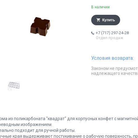
В наличии
Купить
+7 (717) 297-24-28
Отдел продаж
Законом не предусмот
надлежащего качеств
рма из поликарбоната "квадрат" для корпусных конфет с магнитно
реводным изображением.
еально подходит для ручной работы.
очные края выдерживают постукивание о рабочую поверхность, пр