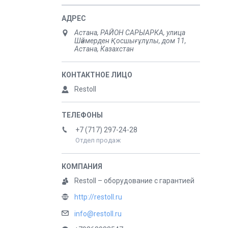
Астана, РАЙОН САРЫАРКА, улица
Шәймерден Қосшығұлұлы, дом 11,
Астана, Казахстан
Restoll
+7 (717) 297-24-28
Отдел продаж
Restoll – оборудование с гарантией
http://restoll.ru
info@restoll.ru