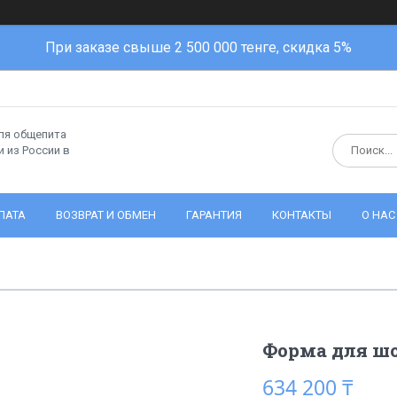
При заказе свыше 2 500 000 тенге, скидка 5%
ля общепита
 из России в
ЛАТА
ВОЗВРАТ И ОБМЕН
ГАРАНТИЯ
КОНТАКТЫ
О НАС
Форма для ш
634 200 ₸