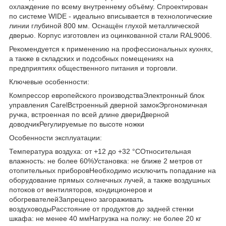
охлаждение по всему внутреннему объёму. Спроектирован
по системе WIDE - идеально вписывается в технологические
линии глубиной 800 мм. Оснащён глухой металлической
дверью. Корпус изготовлен из оцинкованной стали RAL9006.
Рекомендуется к применению на профессиональных кухнях,
а также в складских и подсобных помещениях на
предприятиях общественного питания и торговли.
Ключевые особенности:
Компрессор европейского производстваЭлектронный блок
управления CarelВстроенный дверной замокЭргономичная
ручка, встроенная по всей длине двериДверной
доводчикРегулируемые по высоте ножки
Особенности эксплуатации:
Температура воздуха: от +12 до +32 °CОтносительная
влажность: не более 60%Установка: не ближе 2 метров от
отопительных приборовНеобходимо исключить попадание на
оборудование прямых солнечных лучей, а также воздушных
потоков от вентиляторов, кондиционеров и
обогревателейЗапрещено загораживать
воздуховодыРасстояние от продуктов до задней стенки
шкафа: не менее 40 ммНагрузка на полку: не более 20 кг