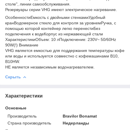
столе", линии самообслуживания.
Резервуары серии VHG имеют электрическое нагревание.
ОсобенностиЕмкость с двойными стенкамиУдобный
кранВодомерное стекло для контроля за уровнемРучка, с
помощью которой контейнер легко перенестиБез
подключения к водеКорпус из нержавеющей стали
ХарактеристикиОбъем: 10 лПодключение: 230V~ 50/60Hz
90W(!) Внимание ​
VHG является емкостью для поддержания температуры кофе
или воды и используется совместно с кофемашинами B10,
В10HW.
НЕ является независимым водонагревателем.
Скрыть
Характеристики
Основные
Производитель
Bravilor Bonamat
Страна производитель
Нидерланды