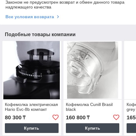
Законом не предусмотрен возврат и обмен данного товара
надлежащего качества
Все условия возврата
Подобные товары компании
Кофемолка электрическая
Кофемолка Cunill Brasil
Кофе
Hario Evc-8b компакт
black
grey
80 300
160 800
165
₸
₸
Купить
Купить