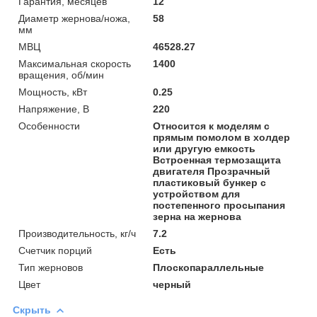
Гарантия, месяцев
12
Диаметр жернова/ножа,
58
мм
МВЦ
46528.27
Максимальная скорость
1400
вращения, об/мин
Мощность, кВт
0.25
Напряжение, В
220
Особенности
Относится к моделям с
прямым помолом в холдер
или другую емкость
Встроенная термозащита
двигателя Прозрачный
пластиковый бункер с
устройством для
постепенного просыпания
зерна на жернова
Производительность, кг/ч
7.2
Счетчик порций
Есть
Тип жерновов
Плоскопараллельные
Цвет
черный
Скрыть