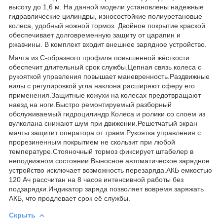
высоту до 1,6 м. На данной модели установлены надежные
гидравлические цилиндры, износостойкие полиуретановые
колеса, удобный ножной тормоз. Двойное покрытие краской
обеспечивает долговременную защиту от царапин и
ржавчины. В комплект входит внешнее зарядное устройство.
Мачта из С-образного профиля повышенной жёсткости
обеспечит длительный срок службы.Цепная связь колеса с
рукояткой управления повышает маневренность.Раздвижные
вилы с регулировкой угла наклона расширяют сферу его
применения.Защитные кожухи на колесах предотвращают
наезд на ноги.Быстро ремонтируемый разборный
обслуживаемый гидроцилиндр.Колеса и ролики со слоем из
вулколана снижают шум при движении.Решетчатый экран
мачты защитит оператора от травм.Рукоятка управления с
прорезиненным покрытием не скользит при любой
температуре.Стояночный тормоз фиксирует штабелер в
неподвижном состоянии.Выносное автоматическое зарядное
устройство исключает возможность перезаряда.АКБ емкостью
120 Ач рассчитан на 8 часов интенсивной работы без
подзарядки.Индикатор заряда позволяет вовремя заряжать
АКБ, что продлевает срок её службы.
Скрыть