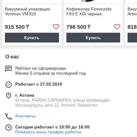
Вакуумный упаковщик
Кофемолка Fiorenzato
Вак
Vortmax VM310
F83 E XGi черная
Art
915 500
798 500
818
₸
₸
Купить
Купить
О нас
Рейтинг не сформирован
Менее 5 отзывов за последний год
Работает с 27.02.2019
г. Астана
Астана, РАЙОН САРЫАРКА, улица Шәймерден
Қосшығұлұлы, дом 11, Астана, Казахстан
Контакты
Сегодня работает с 10:00 до 16:00
Показать весь график работы