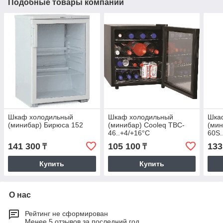
Подобные товары компании
Шкаф холодильный
Шкаф холодильный
Шка
(минибар) Бирюса 152
(минибар) Cooleq TBC-
(мин
46..+4/+16°С
60S.
141 300
105 100
133
₸
₸
Купить
Купить
О нас
Рейтинг не сформирован
Менее 5 отзывов за последний год