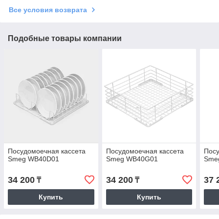
Все условия возврата
Подобные товары компании
Посудомоечная кассета
Посудомоечная кассета
Посу
Smeg WB40D01
Smeg WB40G01
Sme
34 200
34 200
37 
₸
₸
Купить
Купить