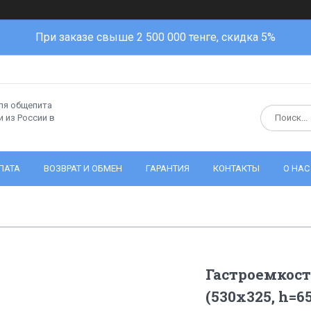
При заказе свыше 2 500 000 тенге, скидка 5%
ля общепита
 из России в
ЛАТА
ВОЗВРАТ И ОБМЕН
ГАРАНТИЯ
КОНТАКТЫ
О НАС
Гастроемкость
(530x325, h=6