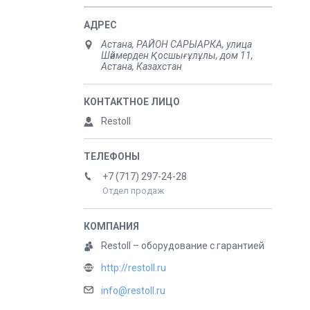
Астана, РАЙОН САРЫАРКА, улица
Шәймерден Қосшығұлұлы, дом 11,
Астана, Казахстан
Restoll
+7 (717) 297-24-28
Отдел продаж
Restoll – оборудование с гарантией
http://restoll.ru
info@restoll.ru