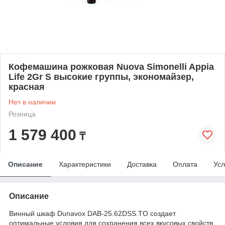
Кофемашина рожковая Nuova Simonelli Appia
Life 2Gr S высокие группы, экономайзер,
красная
Нет в наличии
Розница
1 579 400
₸
Описание
Характеристики
Доставка
Оплата
Усл
Описание
Винный шкаф Dunavox DAB-25.62DSS.TO создает
оптимальные условия для сохранения всех вкусовых свойств