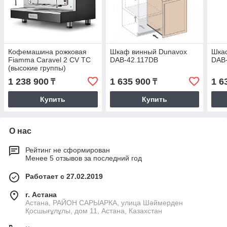
Кофемашина рожковая
Шкаф винный Dunavox
Шка
Fiamma Caravel 2 CV TC
DAB-42.117DB
DAB
(высокие группы)
1 238 900
1 635 900
1 6
₸
₸
Купить
Купить
О нас
Рейтинг не сформирован
Менее 5 отзывов за последний год
Работает с 27.02.2019
г. Астана
Астана, РАЙОН САРЫАРКА, улица Шәймерден
Қосшығұлұлы, дом 11, Астана, Казахстан