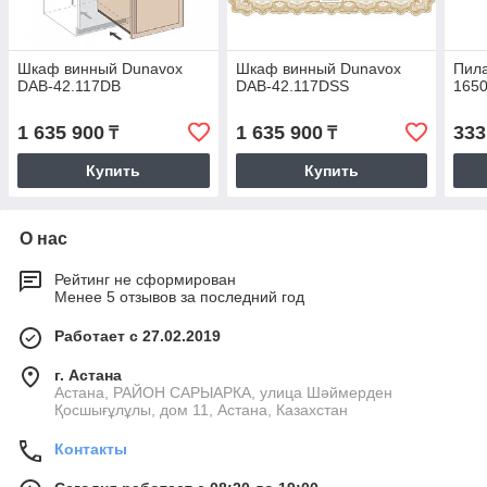
Шкаф винный Dunavox
Шкаф винный Dunavox
Пила
DAB-42.117DB
DAB-42.117DSS
165
1 635 900
1 635 900
333
₸
₸
Купить
Купить
О нас
Рейтинг не сформирован
Менее 5 отзывов за последний год
Работает с 27.02.2019
г. Астана
Астана, РАЙОН САРЫАРКА, улица Шәймерден
Қосшығұлұлы, дом 11, Астана, Казахстан
Контакты