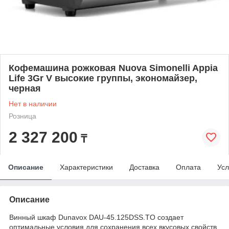
Кофемашина рожковая Nuova Simonelli Appia
Life 3Gr V высокие группы, экономайзер,
черная
Нет в наличии
Розница
2 327 200
₸
Описание
Характеристики
Доставка
Оплата
Усл
Описание
Винный шкаф Dunavox DAU-45.125DSS.TO создает
оптимальные условия для сохранения всех вкусовых свойств