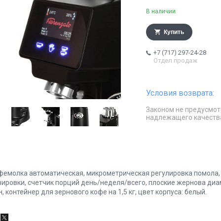
В наличии
Купить
+7 (717) 297-24-28
Отдел продаж
Законом не предусмот
надлежащего качеств
фемолка автоматическая, микрометрическая регулировка помола,
зировки, счетчик порций день/неделя/всего, плоские жернова диам
, контейнер для зернового кофе на 1,5 кг, цвет корпуса: белый.