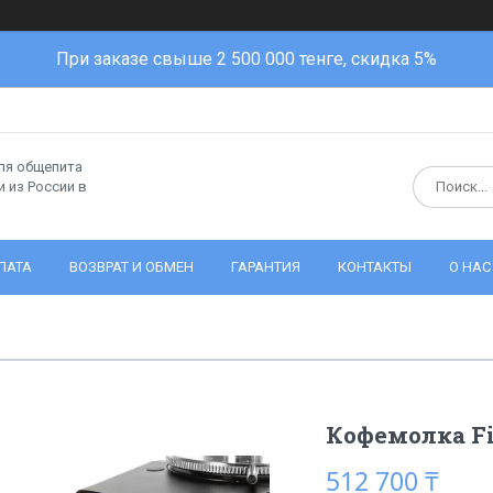
При заказе свыше 2 500 000 тенге, скидка 5%
ля общепита
 из России в
ЛАТА
ВОЗВРАТ И ОБМЕН
ГАРАНТИЯ
КОНТАКТЫ
О НАС
Кофемолка Fi
512 700 ₸