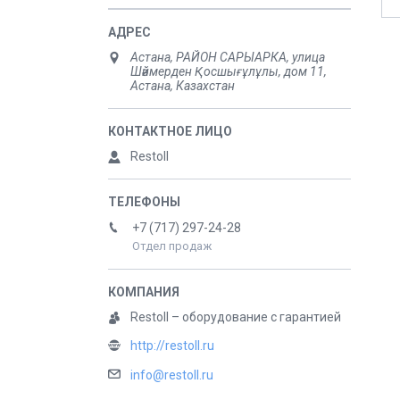
Астана, РАЙОН САРЫАРКА, улица
Шәймерден Қосшығұлұлы, дом 11,
Астана, Казахстан
Restoll
+7 (717) 297-24-28
Отдел продаж
Restoll – оборудование с гарантией
http://restoll.ru
info@restoll.ru