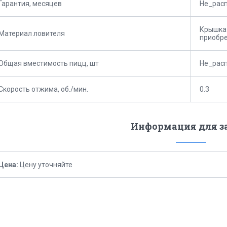
Гарантия, месяцев
Не_рас
Крышка 
Материал ловителя
приобре
Общая вместимость пицц, шт
Не_рас
Скорость отжима, об./мин.
0.3
Информация для з
Цена:
Цену уточняйте