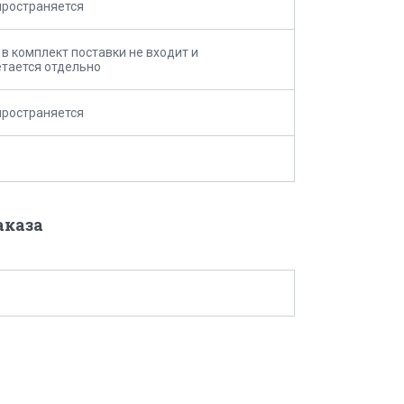
пространяется
в комплект поставки не входит и
тается отдельно
пространяется
аказа