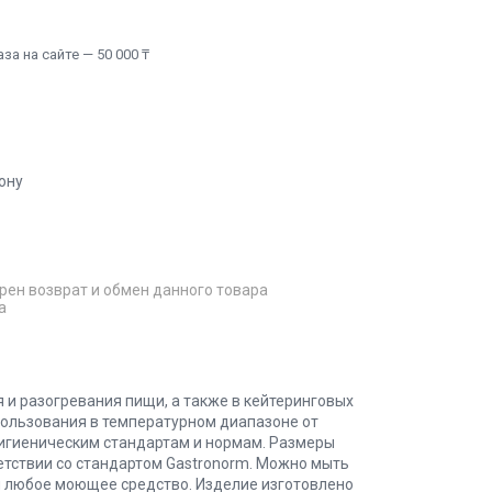
а на сайте — 50 000 ₸
ону
рен возврат и обмен данного товара
а
 и разогревания пищи, а также в кейтеринговых
пользования в температурном диапазоне от
 гигиеническим стандартам и нормам. Размеры
тствии со стандартом Gastronorm. Можно мыть
я любое моющее средство. Изделие изготовлено