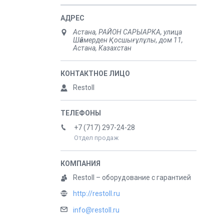
Астана, РАЙОН САРЫАРКА, улица
Шәймерден Қосшығұлұлы, дом 11,
Астана, Казахстан
Restoll
+7 (717) 297-24-28
Отдел продаж
Restoll – оборудование с гарантией
http://restoll.ru
info@restoll.ru