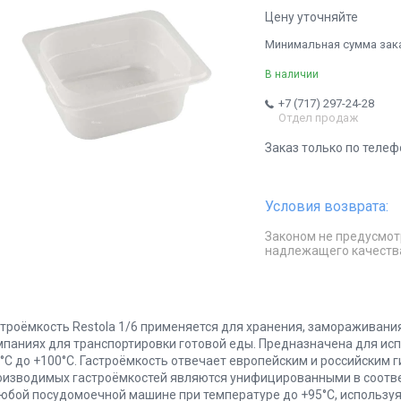
Цену уточняйте
Минимальная сумма заказ
В наличии
+7 (717) 297-24-28
Отдел продаж
Заказ только по телеф
Законом не предусмот
надлежащего качеств
строёмкость Restola 1/6 применяется для хранения, замораживания
мпаниях для транспортировки готовой еды. Предназначена для ис
0°С до +100°С. Гастроёмкость отвечает европейским и российским
оизводимых гастроёмкостей являются унифицированными в соотве
любой посудомоечной машине при температуре до +95°С, использу