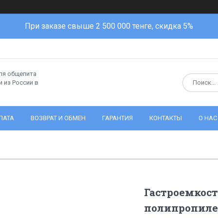
При заказе свыше 2 500 000 тенге, скидка 5%
ля общепита
 из России в
ЛАТА
ВОЗВРАТ И ОБМЕН
ГАРАНТИЯ
КОНТАКТЫ
О НАС
Гастроемкость
полипропиле