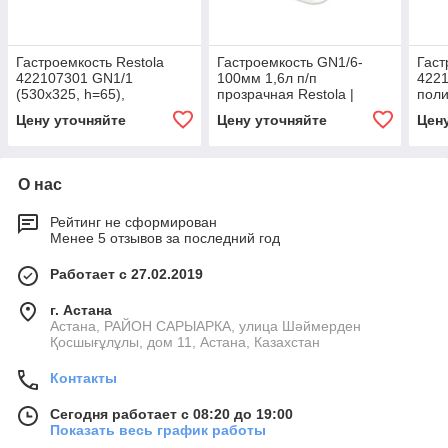
Гастроемкость Restola
Гастроемкость GN1/6-
Гаст
422107301 GN1/1
100мм 1,6л п/п
4221
(530x325, h=65),
прозрачная Restola |
пол
прозрачная
422102001
про
Цену уточняйте
Цену уточняйте
Цен
О нас
Рейтинг не сформирован
Менее 5 отзывов за последний год
Работает с 27.02.2019
г. Астана
Астана, РАЙОН САРЫАРКА, улица Шәймерден
Қосшығұлұлы, дом 11, Астана, Казахстан
Контакты
Сегодня работает с 08:20 до 19:00
Показать весь график работы