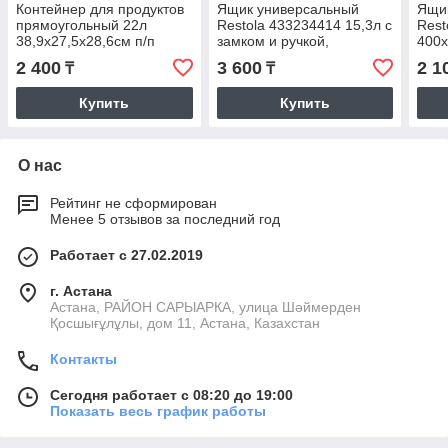
Контейнер для продуктов
Ящик универсальный
Ящи
прямоугольный 22л
Restola 433234414 15,3л с
Rest
38,9х27,5х28,6см п/п
замком и ручкой,
400х
Кристалл Restola |
390х290х180, прозрачный
2 400
3 600
2 1
₸
₸
431275201
Купить
Купить
О нас
Рейтинг не сформирован
Менее 5 отзывов за последний год
Работает с 27.02.2019
г. Астана
Астана, РАЙОН САРЫАРКА, улица Шәймерден
Қосшығұлұлы, дом 11, Астана, Казахстан
Контакты
Сегодня работает с 08:20 до 19:00
Показать весь график работы