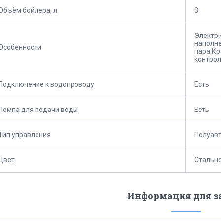
Объём бойлера, л
3
Электри
наполне
Особенности
пара Кр
контрол
Подключение к водопроводу
Есть
Помпа для подачи воды
Есть
Тип управления
Полуав
Цвет
Стальн
Информация для з