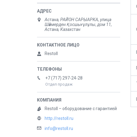
Астана, РАЙОН САРЫАРКА, улица
Шәймерден Қосшығұлұлы, дом 11,
Астана, Казахстан
Restoll
+7 (717) 297-24-28
Отдел продаж
Restoll – оборудование с гарантией
http://restoll.ru
info@restoll.ru