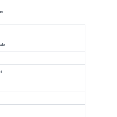
и
ale
й