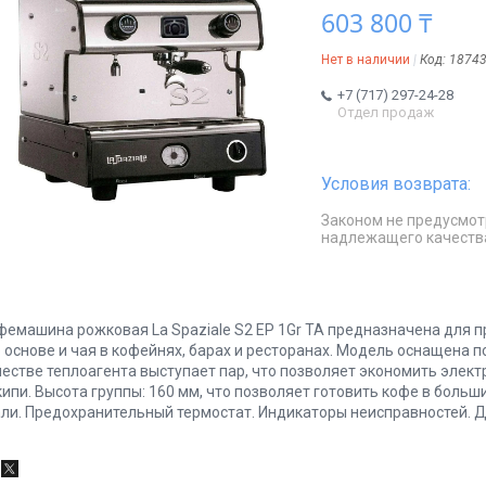
603 800 ₸
Нет в наличии
Код:
1874
+7 (717) 297-24-28
Отдел продаж
Законом не предусмот
надлежащего качеств
фемашина рожковая La Spaziale S2 EP 1Gr TA предназначена для п
о основе и чая в кофейнях, барах и ресторанах. Модель оснащена 
честве теплоагента выступает пар, что позволяет экономить элек
кипи. Высота группы: 160 мм, что позволяет готовить кофе в боль
али. Предохранительный термостат. Индикаторы неисправностей. 