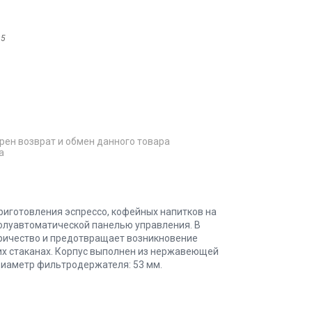
35
рен возврат и обмен данного товара
а
риготовления эспрессо, кофейных напитков на
полуавтоматической панелью управления. В
тричество и предотвращает возникновение
ших стаканах. Корпус выполнен из нержавеющей
Диаметр фильтродержателя: 53 мм.