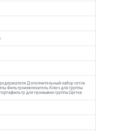
е
родержателя Дополнительный набор сеток
ппы Фильтроизвлекатель Ключ для группы
портафильтр для промывки группы Щетка