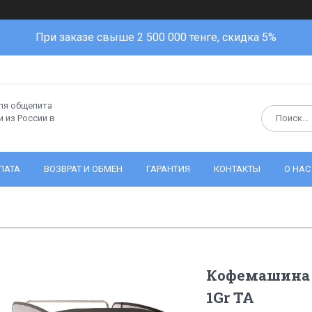
При заказе свыше 2 500 000 тенге, скидка 5%
ля общепита
 из России в
ЛАТА
ВОЗВРАТ И ОБМЕН
ГАРАНТИЯ
КОНТАКТЫ
О НАС
Кофемашина р
1Gr TA