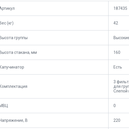
Артикул
187435
Вес (кг)
42
Высота группы
Высоки
Высота стакана, мм
160
Капучинатор
Есть
3 фильт
Комплектация
для гру
Слепой 
МВЦ
0
Напряжение, В
220