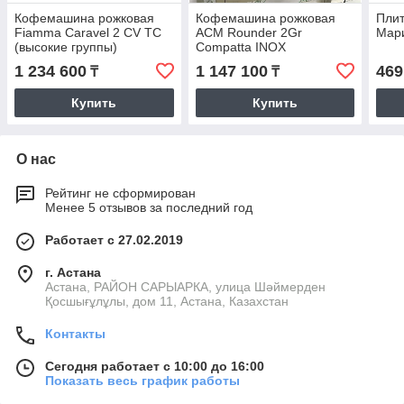
Кофемашина рожковая
Кофемашина рожковая
Плит
Fiamma Caravel 2 CV TC
ACM Rounder 2Gr
Мар
(высокие группы)
Compatta INOX
(ACMRD002CSIX)
1 234 600
1 147 100
469
₸
₸
Купить
Купить
О нас
Рейтинг не сформирован
Менее 5 отзывов за последний год
Работает с 27.02.2019
г. Астана
Астана, РАЙОН САРЫАРКА, улица Шәймерден
Қосшығұлұлы, дом 11, Астана, Казахстан
Контакты
Сегодня работает с 10:00 до 16:00
Показать весь график работы