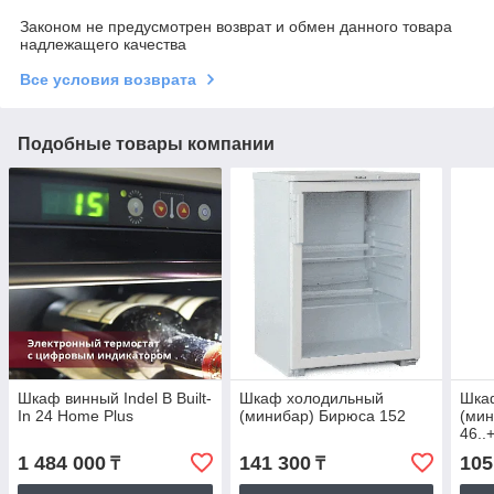
Законом не предусмотрен возврат и обмен данного товара
надлежащего качества
Все условия возврата
Подобные товары компании
Шкаф винный Indel B Built-
Шкаф холодильный
Шка
In 24 Home Plus
(минибар) Бирюса 152
(мин
46..
1 484 000
141 300
105
₸
₸