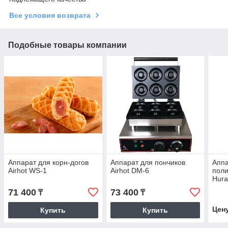
Все условия возврата
Подобные товары компании
Аппарат для корн-догов
Аппарат для пончиков
Аппа
Airhot WS-1
Airhot DM-6
поли
Hur
71 400
73 400
₸
₸
Цен
Купить
Купить