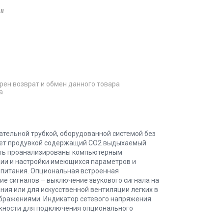
48
рен возврат и обмен данного товара
а
ательной трубкой, оборудованной системой без
ляет продувкой содержащий CO2 выдыхаемый
быть проанализированы компьютерным
ии и настройки имеющихся параметров и
к питания. Опциональная встроенная
ние сигналов – выключение звукового сигнала на
ия или для искусственной вентиляции легких в
ражениями. Индикатор сетевого напряжения.
ожности для подключения опционального