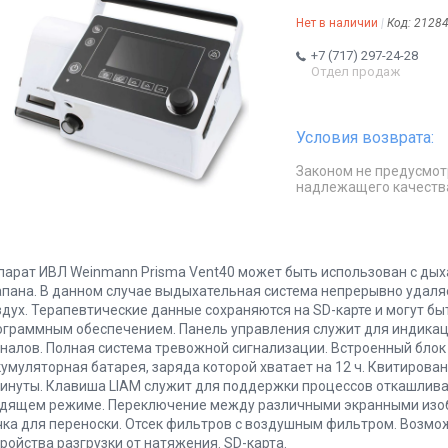
Нет в наличии
Код:
2128
+7 (717) 297-24-28
Отдел продаж
Законом не предусмот
надлежащего качеств
парат ИВЛ Weinmann Prisma Vent40 может быть использован с дых
апана. В данном случае выдыхательная система непрерывно уда
здух. Терапевтические данные сохраняются на SD-карте и могут 
ограммным обеспечением. Панель управления служит для индикац
гналов. Полная система тревожной сигнализации. Встроенный бло
кумуляторная батарея, заряда которой хватает на 12 ч. Квитирова
минуты. Клавиша LIAM служит для поддержки процессов откашливан
дящем режиме. Переключение между различными экранными изоб
чка для переноски. Отсек фильтров с воздушным фильтром. Возм
ройства разгрузки от натяжения. SD-карта.