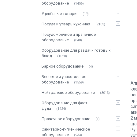
оборудование
1456
Уценённые товары
19
Посуда и утварь кухонная
2103
Посудомоечное и прачечное
оборудование
848
Оборудование для раздачи готовых
блюд
1020
Барное оборудование
4
Весовое и упаковочное
оборудование
1559
Ап
кл
Нейтральное оборудование
3013
во
пр
Оборудование для фаст-
си
фуда
1424
ак
2 
Прачечное оборудование
1
ща
Санитарно-гигиеническое
Ру
оборудование
933
уст