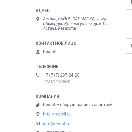
Астана, РАЙОН САРЫАРКА, улица
Шәймерден Қосшығұлұлы, дом 11,
Астана, Казахстан
Restoll
+7 (717) 297-24-28
Отдел продаж
Restoll – оборудование с гарантией
http://restoll.ru
info@restoll.ru